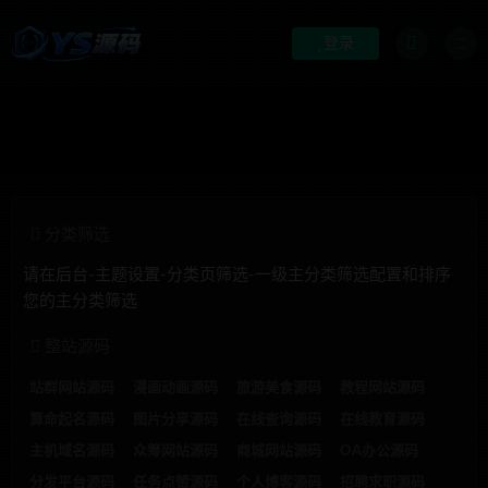
登录
分类筛选
请在后台-主题设置-分类页筛选-一级主分类筛选配置和排序
您的主分类筛选
整站源码
站群网站源码
漫画动画源码
旅游美食源码
教程网站源码
算命起名源码
图片分享源码
在线查询源码
在线教育源码
主机域名源码
众筹网站源码
商城网站源码
OA办公源码
分发平台源码
任务点赞源码
个人博客源码
招聘求职源码