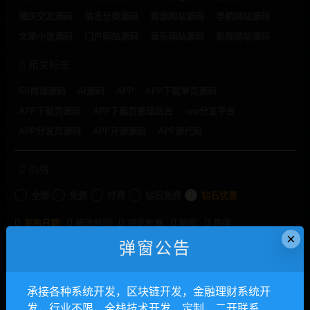
婚庆交友源码
信息分类源码
资源网站源码
导航网站源码
文章小说源码
门户网站源码
音乐网站源码
影视网站源码
相关标签
58商铺源码
AI源码
APP
APP下载单页源码
APP下载页源码
APP下载页管理后台
app分发平台
APP分发页源码
APP开源源码
APP源代码
价格
全部
免费
付费
钻石免费
钻石优惠
发布日期
修改时间
评论数量
随机
热度
×
弹窗公告
承接各种系统开发，
承接各种系统开发，区块链开发，金融理财系统开
发，行业不限，全栈技术开发，定制，二开联系