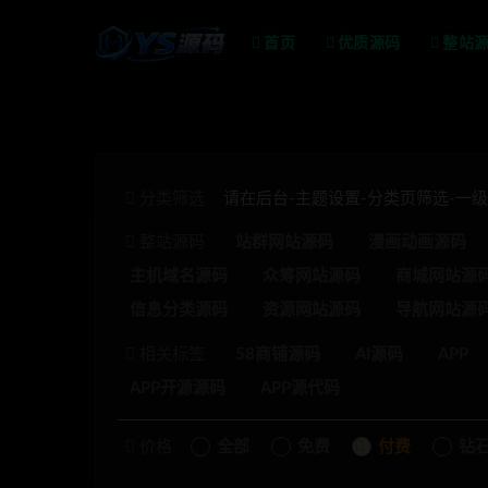
首页
优质源码
整站
分类筛选
请在后台-主题设置-分类页筛选-一
整站源码
站群网站源码
漫画动画源码
主机域名源码
众筹网站源码
商城网站源
信息分类源码
资源网站源码
导航网站源
相关标签
58商铺源码
AI源码
APP
APP开源源码
APP源代码
价格
全部
免费
付费
钻