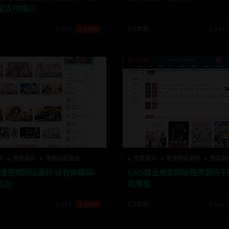
宝支付接口
703
2000
3年前
644
码
整站源码
漫画动画源码
优质源码
影视网站源码
整站源
o动漫视频网站源码 设有弹幕网+
CMS商业电影网站程序源码下
z后台
机模板
645
2000
3年前
669