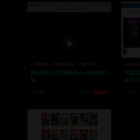
优质源码
影视网站源码
整站源码
优质源
最新电视节目直播系统php内核源码下
仿福娃
载
友价T5
3年前
606
2000
3年前