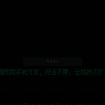
加载更多
业不限，全栈技术开发，定制，二开联系T
© 2018 Theme by -
ys202
& All rights reserved