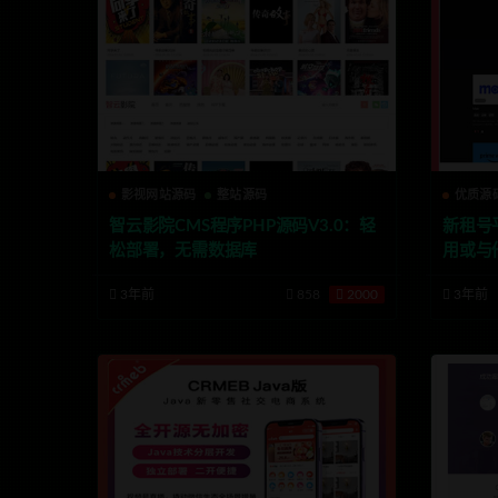
影视网站源码
整站源码
优质源
智云影院CMS程序PHP源码V3.0：轻
新租号
松部署，无需数据库
用或与
3年前
858
2000
3年前