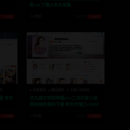
码 txt下载火车头采集
2000
3年前
672
2000
码
优质源码
整站源码
文章小说源码
载 带手
仿九库文学网帝国cms二次开发小说
网站程序源码下载 带支付接口+WAP
2000
3年前
677
2000