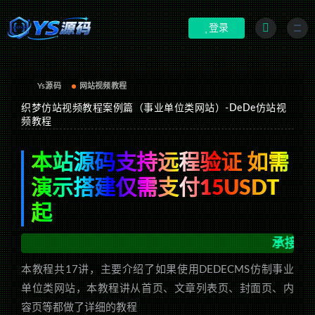
登录
Ys源码
网站视频教程
织梦仿站视频教程案例篇（事业单位类网站）-DeDe仿站视
频教程
本站源码支持远程验证 如需
演示搭建仅需支付15USDT
起
承接各种
本教程共17讲，主要介绍了如果使用DEDECMS仿制事业
单位类网站，本教程讲从首页、文章列表页、封面页、内
容页等都做了详细的教程