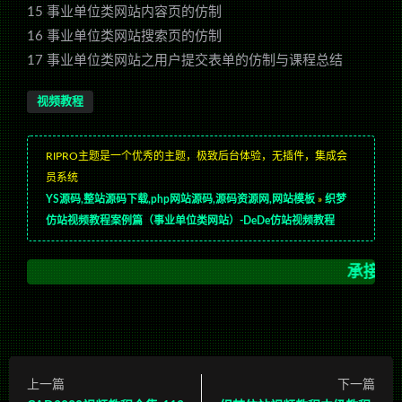
15 事业单位类网站内容页的仿制
16 事业单位类网站搜索页的仿制
17 事业单位类网站之用户提交表单的仿制与课程总结
视频教程
RIPRO主题是一个优秀的主题，极致后台体验，无插件，集成会
员系统
YS源码,整站源码下载,php网站源码,源码资源网,网站模板
»
织梦
仿站视频教程案例篇（事业单位类网站）-DeDe仿站视频教程
承接各种
上一篇
下一篇