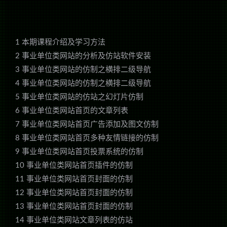
1 本期课程介绍及学习方法
2 事业单位类网站的分析及仿站软件安装
3 事业单位类网站的仿制之横排二级导航
4 事业单位类网站的仿制之横排二级导航
5 事业单位类网站的仿站之幻灯片仿制
6 事业单位类网站首页的文章列表
7 事业单位类网站首页广告添加及图文仿制
8 事业单位类网站首页多种友情链接的仿制
9 事业单位类网站首页投票系统的仿制
10 事业单位类网站首页插件的仿制
11 事业单位类网站首页封面的仿制
12 事业单位类网站首页封面的仿制
13 事业单位类网站首页封面的仿制
14 事业单位类网站文章列表的仿站