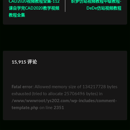
CAD2020视频教程全集-112
织梦仿站视频教程中级教程-
课自学完CAD2020教学视频
DeDe仿站视频教程
教程全集
15,915 评论
Fatal error
: Allowed memory size of 134217728 bytes
exhausted (tried to allocate 25706496 bytes) in
/www/wwwroot/ys202.com/wp-includes/comment-
template.php
on line
2351